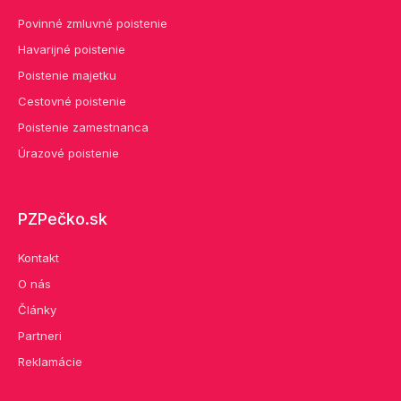
o
g
Povinné zmluvné poistenie
o
r
Havarijné poistenie
k
a
Poistenie majetku
-
m
Cestovné poistenie
f
Poistenie zamestnanca
Úrazové poistenie
PZPečko.sk
Kontakt
O nás
Články
Partneri
Reklamácie