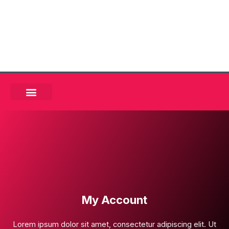
Preskočiť
na
obsah
POVINNÉ ZMLUVNÉ POISTENIE
HAVARIJNÉ POISTENIE
POISTENIE MAJETKU
CESTOVNÉ POISTENIE
ZODPOVEDNOSŤ ZAMESTNANCA
ÚRAZOVÉ POISTENIE
My Account
Lorem ipsum dolor sit amet, consectetur adipiscing elit. Ut